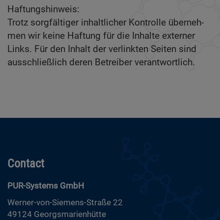
Haf­tungs­hin­weis:
Trotz sorg­fäl­ti­ger in­halt­li­cher Kon­trol­le über­neh­
men wir kei­ne Haf­tung für die In­hal­te ex­ter­ner
Links. Für den In­halt der ver­link­ten Sei­ten sind
aus­schließ­lich de­ren Be­trei­ber ver­ant­wort­lich.
Con­tact
PUR-Sys­tems GmbH
Wer­ner-von-Sie­mens-Straße 22
49124 Ge­orgs­ma­ri­en­hüt­te