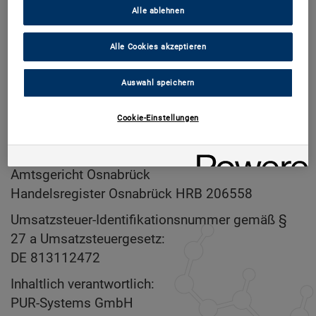
Alle ablehnen
Pho­ne: +49 (0) 5401 8355-0
Fax: +49 (0) 5401 8355-83
Alle Cookies akzeptieren
Mail:
info(at)pursystems.de
Web: www.pur­sys­tems.de
Auswahl speichern
Ge­schäfts­füh­rer:
Cookie-Einstellungen
Max Ja­co­bus van der Meer, Anna Lau­ra Po­las­tri
Re­gis­ter­ge­richt:
Amts­ge­richt Os­nabrück
Han­dels­re­gis­ter Os­nabrück
HRB
206558
Um­satz­steu­er-Iden­ti­fi­ka­ti­ons­num­mer ge­mäß §
27 a Um­satz­steu­er­ge­setz:
DE 813112472
In­halt­lich ver­ant­wort­lich:
PUR
-Sys­tems GmbH