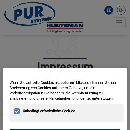
DE
EN
Toggle
naviga
ion
Im­pres­sum
Wenn Sie auf „Alle Cookies akzeptieren“ klicken, stimmen Sie der
Speicherung von Cookies auf Ihrem Gerät zu, um die
Websitenavigation zu verbessern, die Websitenutzung zu
analysieren und unsere Marketingbemühungen zu unterstützen.
PUR
-Sys­tems GmbH
Unbedingt erforderliche Cookies
Wer­ner-von-Sie­mens-Str. 22
49124 Ge­orgs­ma­ri­en­hüt­te